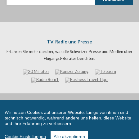
TV, Radio und Presse
Erfahren Sie mehr darüber, was die Schweizer Presse und Medien über
Flugangst-Berater berichten.
© flugangst-berater.com - Powered by Tasma Life Balance 2026 | All
Rights Reserved |
Impressum
|
Datenschutzerklärung
|
Cookie
Wir nutzen Cookies auf unserer Website. Einige von ihnen sind
Einstellungen
|
AGB
technisch notwendig, während andere uns helfen, diese Website
und Ihre Erfahrung zu verbessern.
Cookie Einstellungen
Alle akzeptieren