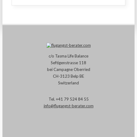
c/o Tasma Life Balance
Seftigenstrasse 118
bei Campagne Oberried
CH-3123 Belp BE
Switzerland
Tel.
+41 79 524 84 55
info@flugangst-berater.com